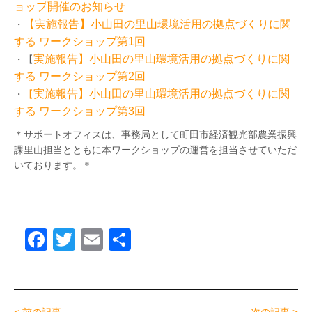
ョップ開催のお知らせ
【実施報告】小山田の里山環境活用の拠点づくりに関
・
する ワークショップ第1回
実施報告】小山田の里山環境活用の拠点づくりに関
・【
する ワークショップ第2回
実施報告】小山田の里山環境活用の拠点づくりに関
・
【
する ワークショップ第3回
＊サポートオフィスは、事務局として町田市経済観光部農業振興
課里山担当とともに本ワークショップの運営を担当させていただ
いております。＊
F
T
E
共
a
wi
m
有
c
tt
ail
e
er