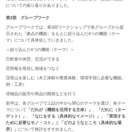
についての振り返りがありました。
第2部 グループワーク
グループワークでは、第3回ワークショップで各グループから提
示された「拠点の機能」をもとに絞り込んだ4つの機能（テー
マ）について具体化していきました。
＜絞り込んだ4つの機能（テーマ）＞
①飲食や休憩、交流ができる
②情報を発信し地域をつなぐ
③里山を楽しむ（木工体験や農業体験、環境学習に必要な機能。
例：工房）
④物品の販売や商品の開発などを行う
前半は、各グループで上記の中から関心のテーマを選び、各テー
マについて
「だれが（機能を活用する主体）」
、
「だれに（ター
ゲット）」
、
「なにをする（具体的なイメージ）」
、
「実現する
ために必要なモノ・コト」
と
「どのようなところ（具体的な場
所）」
について検討をすすめました。