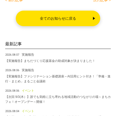
< 前の記事
次の記事 >
b
o
全てのお知らせに戻る
o
k
最新記事
実施報告
2026.08.07
【実施報告】まちだづくり応援基金の助成対象が決まりました！
実施報告
2026.08.06
【実施報告】ファシリテーション基礎講座～AI活用ヒント付き！「準備・進
行・まとめ」まるごと会議術
イベント
2026.08.06
【次回 9/3(木）】誰でも気軽に立ち寄れる地域活動のつながりの場～まちカ
フェ！オープンデー～開催！
イベント
2026.08.04