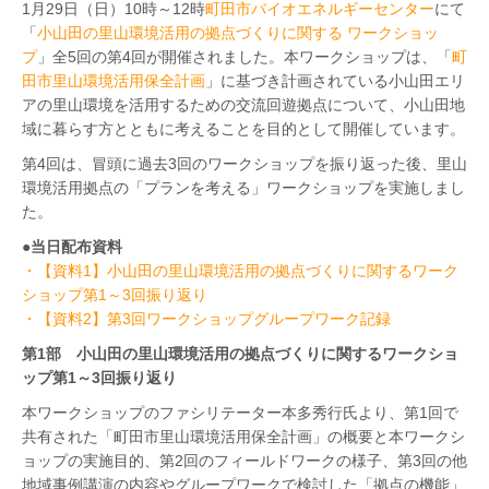
1月29日（日）10時～12時
町田市バイオエネルギーセンター
にて
「
小山田の里山環境活用の拠点づくりに関する ワークショッ
プ
」全5回の第4回が開催されました。本ワークショップは、「
町
田市里山環境活用保全計画
」に基づき計画されている小山田エリ
アの里山環境を活用するための交流回遊拠点について、小山田地
域に暮らす方とともに考えることを目的として開催しています。
第4回は、冒頭に過去3回のワークショップを振り返った後、里山
環境活用拠点の
「プランを考える」ワークショップを実施しまし
た。
●当日配布資料
・【資料1】小山田の里山環境活用の拠点づくりに関するワーク
ショップ第1～3回振り返り
・【資料2】第3回ワークショップグループワーク記録
第1部 小山田の里山環境活用の拠点づくりに関するワークショ
ップ第1～3回振り返り
本ワークショップのファシリテーター本多秀行氏より、第1回で
共有された「町田市里山環境活用保全計画」の概要と本ワークシ
ョップの実施目的、第2回のフィールドワークの様子、第3回の他
地域事例講演の内容やグループワークで検討した「拠点の機能」