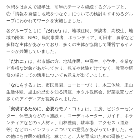
休憩をはさんで後半は、前半のテーマを継続するグループと、
②「情報を発信し地域をつなぐ」についての検討をすすめるグル
ープにわかれてワークを実施しました。
各グループともに
「だれが」
は、地域住民、来訪者、高校生、地
域の団体、NPO、民間事業者、ボランティア、町田市、農家など
多様な主体があがっており、多くの主体が協働して運営するイメ
ージが共通していました。
「だれに」
は、都市部の方、地域住民、中高生、小学生、企業な
ど多様な対象があがっており、観光や体験だけでなく、教育や研
修の場としての活用についても意見が出ていました。
「なにをする」
は、市民農園、コーヒーづくり、木工体験、里山
生活体験、里山の歴史を知る講座、ホタル観察会、野菜販売など
多くのアイディアが提案されました。
「実現するために、必要なモノ・コト」
は、工房、ビジターセン
ター、休憩所などの＜施設＞、コーディネーター、ガイド、ボラ
ンティアなどの＜人材＞、山林整備、駐車場、アクセス（道路
等）などの＜インフラ＞についての意見があがっていました。そ
の他にも住民の組織化、稼ぐこと、人材育成のための研修といっ