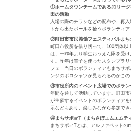
①ホームタウンチームであるJ1リーグ
田の活動
入場の際のチラシなどの配布や、再入
トから出たボールを拾うボランティア
②町田市市民協働フェスティバルまち
町田市役所を借り切って、100団体
は、一昨年より学生おうえん隊を受け
す。
昨年は電子を使ったスタンプラリ
フェ！当日のボランティアもまちサポ
ンジのポロシャツが見られるのがこの
③市役所内のイベント広場でのボラン
年間を通して活動しています。町田市
が主催するイベントのボランティアを
示などもあり、楽しみながら参加でき
④まちサポ㎡T（まちさぽエムエムテ
まちサポ㎡Tとは、アルファベットの