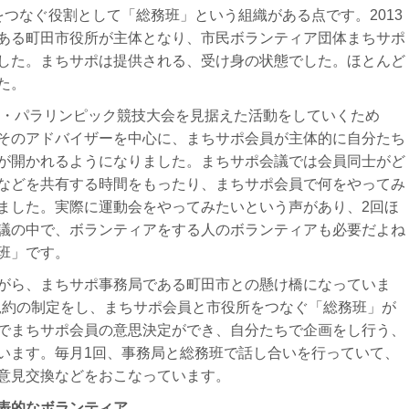
つなぐ役割として「総務班」という組織がある点です。2013
ある町田市役所が主体となり、市民ボランティア団体まちサポ
した。まちサポは提供される、受け身の状態でした。ほとんど
た。
ック・パラリンピック競技大会を見据えた活動をしていくため
そのアドバイザーを中心に、まちサポ会員が主体的に自分たち
が開かれるようになりました。
まちサポ会議では会員同士がど
などを共有する時間をもったり、まちサポ会員で何をやってみ
ました。
実際に運動会をやってみたいという声があり、2回ほ
議の中で、ボランティアをする人のボランティアも必要だよね
班」です。
がら、まちサポ事務局である町田市との懸け橋になっていま
、規約の制定をし、まちサポ会員と市役所をつなぐ「総務班」が
でまちサポ会員の意思決定ができ、自分たちで企画をし行う、
います。毎月1回、事務局と総務班で話し合いを行っていて、
意見交換などをおこなっています。
表的なボランティア