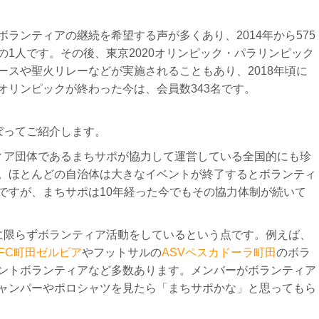
ランティアの継続を希望する声が多くあり、2014年から575
の1人です。
その後、東京2020オリンピック・パラリンピック
ースや聖火リレーなどが実施されることもあり、2018年頃に
オリンピックが終わった今は、会員数343名です。
ぼってご紹介します。
ィア団体であるまちサポが協力して運営している全国的にも珍
。
ほとんどの自治体は大きなイベントが終了するとボランティ
ですが、まちサポは
10年経った今でもその協力体制が続いて
に限らずボランティア活動をしているという点です。
例えば、
FC町田ゼルビア
やフットサルの
ASVペスカドーラ町田
のボラ
ントボランティアなど多数あります。メンバーがボランティア
ャンパーやポロシャツを見たら「まちサポかな」と思ってもら