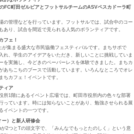
のFC町田ゼルビアとフットサルチームのASVペスカドーラ町
場の管理などを行っています。フットサルでは、試合中のコー
もあり、試合を間近で見られる人気のボランティアです。
カフェ！
以上が集まる盛大な市民協働フェスティバルです。まちサポで
入れ、学生のアイデアをいただき、新しいことに挑戦していま
ーを実施し、今どきのペーパーレスを体験できました。
まちカ
があちこちのブースで活動しています。
いろんなところでオレ
まちカフェ！イベントです。
ティア
役所1階にあるイベント広場では、町田市役所内の色々な部署
行っています。時には知らないことがあり、勉強させられる展
るイベントの一つです。
ィー）と新人研修会
mが2つとTの頭文字で、「みんなでもっとたのしく」という意