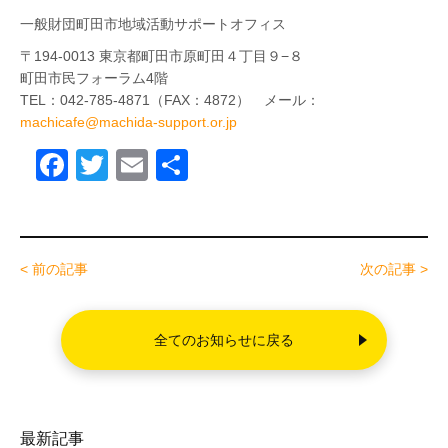
一般財団町田市地域活動サポートオフィス
〒194-0013 東京都町田市原町田４丁目９−８
町田市民フォーラム4階
TEL：042-785-4871（FAX：4872） メール：
machicafe@machida-support.or.jp
F
T
E
共
a
wi
m
有
c
tt
ail
e
er
< 前の記事
次の記事 >
b
o
全てのお知らせに戻る
o
k
最新記事