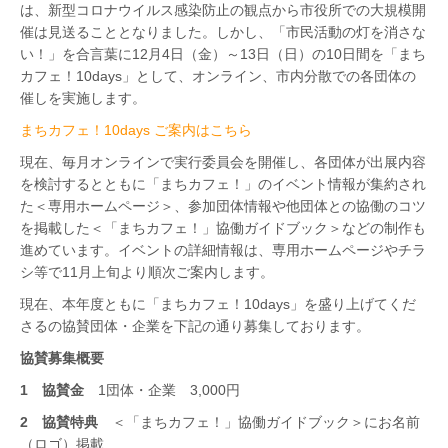
は、新型コロナウイルス感染防止の観点から市役所での大規模開
催は見送ることとなりました。しかし、「市民活動の灯を消さな
い！」を合言葉に12月4日（金）～13日（日）の10日間を「まち
カフェ！10days」として、オンライン、市内分散での各団体の
催しを実施します。
まちカフェ！10days ご案内はこちら
現在、毎月オンラインで実行委員会を開催し、各団体が出展内容
を検討するとともに「まちカフェ！」のイベント情報が集約され
た＜専用ホームページ＞、参加団体情報や他団体との協働のコツ
を掲載した＜「まちカフェ！」協働ガイドブック＞などの制作も
進めています。イベントの詳細情報は、専用ホームページやチラ
シ等で11月上旬より順次ご案内します。
現在、本年度ともに「まちカフェ！10days」を盛り上げてくだ
さるの協賛団体・企業を下記の通り募集しております。
協賛募集概要
1 協賛金
1団体・企業 3,000円
2 協賛特典
＜「まちカフェ！」協働ガイドブック＞にお名前
（ロゴ）掲載