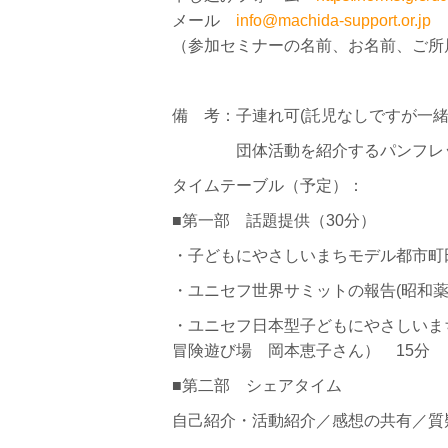
メール
info@machida-support.or.jp
（参加セミナーの名前、お名前、ご所属
備 考：子連れ可(託児なしですが一緒
団体活動を紹介するパンフレット
タイムテーブル（予定）：
■第一部 話題提供（30分）
・子どもにやさしいまちモデル都市町田
・ユニセフ世界サミットの報告(昭和薬
・ユニセフ日本型子どもにやさしいまち
冒険遊び場 岡本恵子さん） 15分
■第二部 シェアタイム
自己紹介・活動紹介／感想の共有／質