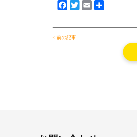
F
T
E
共
a
wi
m
有
c
tt
ail
e
er
< 前の記事
b
o
o
k