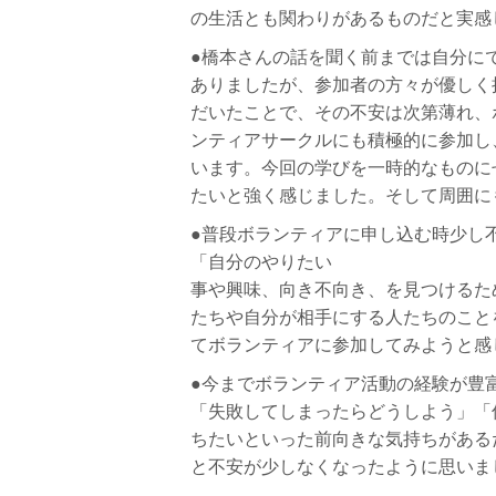
の⽣活とも関わりがあるものだと実感
●橋本さんの話を聞く前までは⾃分に
ありましたが、参加者の⽅々が優しく
だいたことで、その不安は次第薄れ、
ンティアサークルにも積極的に参加し
います。
今回の学びを⼀時的なものに
たいと強く感じました。
そして周囲に
●普段ボランティアに申し込む時少し
「⾃分のやりたい
事や興味、向き不向き、を⾒つけるた
たちや⾃分が相⼿にする⼈たちのこと
てボランティアに参加してみようと感
●今までボランティア活動の経験が豊
「失敗してし
まったらどうしよう」「
ちたいといった前向きな気持ち
がある
と不安が少しなくなったように思いま