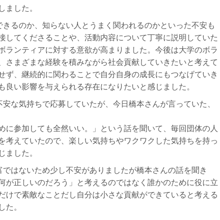
しました。
できるのか、知らない⼈とうまく関われるのかといった不安も
接し
てくださることや、活動内容について丁寧に説明していた
ボランティアに対す
る意欲が⾼まりました。
今後は⼤学のボラ
、さまざまな経験を
積みながら社会貢献していきたいと考えて
せず、継続的に関わることで⾃分⾃⾝の成⻑にもつなげていき
も良い影響を与えられる存在になりたいと感じました。
不安な気持ちで応募していたが、今⽇橋本さんが⾔っていた、
めに参加しても全然いい。」という話を聞いて、毎回団体の⼈
を考えていたので、楽しい気持ちやワクワクした気持ちを持っ
じました。
富ではないため少し不安がありましたが橋本さんの話を聞き
何が正しいのだろう」と考えるのではなく誰かのために役に⽴
だけで素敵なことだし⾃分は⼩さな貢献ができていると考える
した。