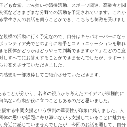
子ども食堂、ごみ拾いや清掃活動、スポーツ関連、高齢者と関
交流などさまざまな分野での活動を予定されています。これか
る学生さんのお話を伺うことができ、こちらも刺激を受けまし
な規模の活動に行く予定なので、自分はキャパオーバーになっ
ボランティア先でどのように相手とコミュニケーションを取れ
きる団体かどうかはどうやって判断できますか？」などのご意
対しすべてにお答えすることができませんでしたが、サポート
らお答えさせていただきました。
の感想を一部抜粋してご紹介させていただきます。
あることが分かり、若者の視点から考えたアイデアが積極的に
何気ない⾏動が役に⽴つこともあるのだと思いました。
⽀援する中間⽀援という役割の重要性が印象に残りました。
⼈
団体の思いや課題に寄り添
いながら⽀援していることに魅⼒を
り⾝近に感じていませんでしたが、今回の
お話を通して、⾃分