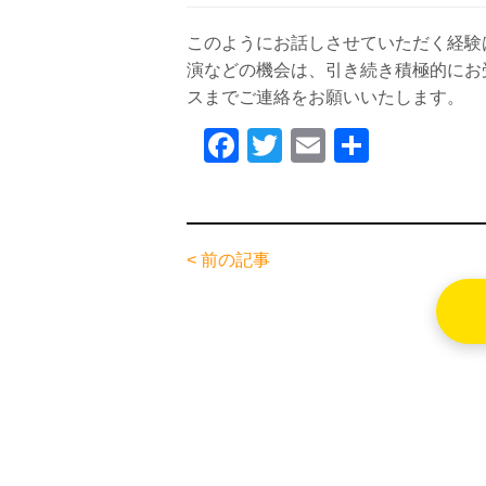
このようにお話しさせていただく経験
演などの機会は、引き続き積極的にお
スまでご連絡をお願いいたします。
F
T
E
共
a
wi
m
有
c
tt
ail
e
er
< 前の記事
b
o
o
k