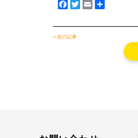
F
T
E
共
a
wi
m
有
c
tt
ail
e
er
< 前の記事
b
o
o
k