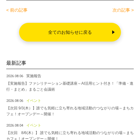
e
er
< 前の記事
次の記事 >
b
o
全てのお知らせに戻る
o
k
最新記事
実施報告
2026.08.06
【実施報告】ファシリテーション基礎講座～AI活用ヒント付き！「準備・進
行・まとめ」まるごと会議術
イベント
2026.08.06
【次回 9/3(木）】誰でも気軽に立ち寄れる地域活動のつながりの場～まちカ
フェ！オープンデー～開催！
イベント
2026.08.04
【次回 8/6(木）】 誰でも気軽に立ち寄れる地域活動のつながりの場～まち
カフェ！オープンデー～開催！