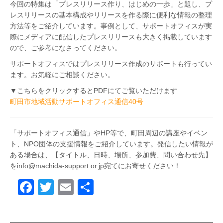
今回の特集は「プレスリリース作り、はじめの一歩」と題し、プ
レスリリースの基本構成やリリースを作る際に便利な情報の整理
方法等をご紹介しています。事例として、サポートオフィスが実
際にメディアに配信したプレスリリースも大きく掲載しています
ので、ご参考になさってください。
サポートオフィスではプレスリリース作成のサポートも行ってい
ます。お気軽にご相談ください。
▼こちらをクリックするとPDFにてご覧いただけます
町田市地域活動サポートオフィス通信40号
「サポートオフィス通信」やHP等で、町田周辺の講座やイベン
ト、NPO団体の支援情報をご紹介しています。発信したい情報が
ある場合は、【タイトル、日時、場所、参加費、問い合わせ先】
をinfo@machida-support.or.jp宛てにお寄せください！
F
T
E
共
a
wi
m
有
c
tt
ail