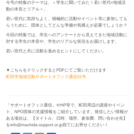
今号の特集のテーマは、
＜学生に聞いてみた！
若い世代×地域活
動の本音とリアル＞。
若い世代に気持ちよく、積極的に活動や
イベント等に参加しても
らうために、
団体としてどんな準備や気構えが必要でしょうか？
今回の特集では、学生へのアンケートから
見えてきた地域活動に
対する学生の本音や、
学生のリアルな状況をお届けします。
若い世代と共に活動を進めるヒントにしてください。
▼こちらをクリックするとPDFにてご覧いただけます
町田市地域活動サポートオフィス通信32号
「サポートオフィス通信」やHP等で、町田周辺の講座やイベン
ト、NPO団体の支援情報をご紹介しています。発信したい情報が
ある場合は、【タイトル、日時、場所、参加費、問い合わせ先】
をinfo@machida-support.or.jp宛てにお寄せください！