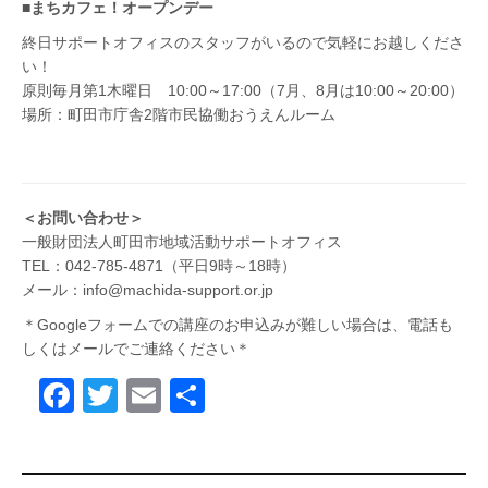
■まちカフェ！オープンデー
終日サポートオフィスのスタッフがいるので気軽にお越しくださ
い！
原則毎月第1木曜日 10:00～17:00（7月、8月は10:00～20:00）
場所：町田市庁舎2階市民協働おうえんルーム
＜お問い合わせ＞
一般財団法人町田市地域活動サポートオフィス
TEL：042-785-4871（平日9時～18時）
メール：info@machida-support.or.jp
＊Googleフォームでの講座のお申込みが難しい場合は、電話も
しくはメールでご連絡ください＊
F
T
E
共
a
wi
m
有
c
tt
ail