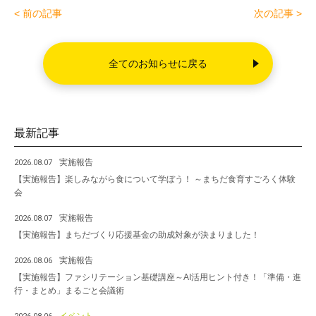
e
er
< 前の記事
次の記事 >
b
o
全てのお知らせに戻る
o
k
最新記事
実施報告
2026.08.07
【実施報告】楽しみながら食について学ぼう！ ～まちだ食育すごろく体験
会
実施報告
2026.08.07
【実施報告】まちだづくり応援基金の助成対象が決まりました！
実施報告
2026.08.06
【実施報告】ファシリテーション基礎講座～AI活用ヒント付き！「準備・進
行・まとめ」まるごと会議術
イベント