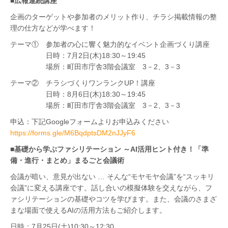
■広報連続講座
企画のターゲットや参加者の
メリット作り、チラシ掲載情報の
整
理の仕方などが学べます！
テーマ①
参加者の心に響く魅力的なイベント企画づくり講座
日時：7月2日(木)18:30～19:45
場所：町田市庁舎3階会議室 3－2、3－3
テーマ②
チラシづくりワンランクUP！講座
日時：8月6日(木)18:30～19:45
場所：町田市庁舎3階会議室 3－2、3－3
申込：下記Googleフォームよりお申込みください
https://forms.gle/M6BqdptsDM2nJJyF6
■
基礎から学ぶファシリテーション ～AI活用ヒント付き！「準
備・進行・まとめ」まるごと会議術
会議が暗い、意見が出ない … そんな“モヤモヤ会議”を“スッキリ
会議”に変える講座です。話し合いの模擬体験を交えながら、フ
ァシリテーションの基礎やコツを学びます。また、会議のさまざ
まな場面で使えるAIの活用方法もご紹介します。
日時：7月25日(土)10:30～12:30