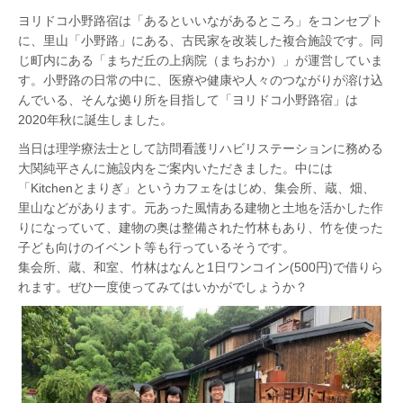
ヨリドコ小野路宿は「あるといいながあるところ」をコンセプト
に、里山「小野路」にある、古民家を改装した複合施設です。同
じ町内にある「まちだ丘の上病院（まちおか）」が運営していま
す。小野路の日常の中に、医療や健康や人々のつながりが溶け込
んでいる、そんな拠り所を目指して「ヨリドコ小野路宿」は
2020年秋に誕生しました。
当日は理学療法士として訪問看護リハビリステーションに務める
大関純平さんに施設内をご案内いただきました。中には
「Kitchenとまりぎ」というカフェをはじめ、集会所、蔵、畑、
里山などがあります。元あった風情ある建物と土地を活かした作
りになっていて、建物の奥は整備された竹林もあり、竹を使った
子ども向けのイベント等も行っているそうです。
集会所、蔵、和室、竹林はなんと1日ワンコイン(500円)で借りら
れます。ぜひ一度使ってみてはいかがでしょうか？