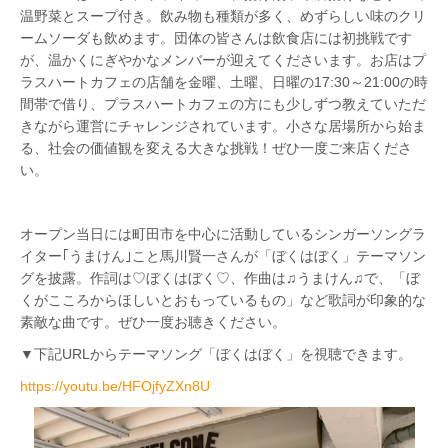
温野菜とスープ付き。飲み物も種類が多く、めずらしい味のクリ
ームソーダも飲めます。
団体の皆さんは飲食店には初挑戦です
が、温かくにぎやかなメンバーが迎えてくださいます。
お店は
プ
ラスハートカフェの店舗を金曜、土曜、日曜の17:30～21:00の時
間帯で借り、プラスハートカフェの方にも少しずつ教えていただ
きながら運営にチャレンジされています。小さな居場所から始ま
る、社会の価値観を変える大きな挑戦！ぜひ一度ご来店くださ
い。
オープン当日には町田市を中心に活動しているシンガーソングラ
イター｢うまけん｣こと馬川賢一さんが「ぼくはぼく」テーマソン
グを披露。作詞は♡ぼくはぼく♡、作曲は♫うまけん♫で、「ぼ
くがこころからほしいとおもっているもの」など歌詞が印象的な
素敵な曲です。ぜひ一度お聴きください。
▼下記URLからテーマソング「ぼくはぼく」を視聴できます。
https://youtu.be/HFOjfyZXn8U