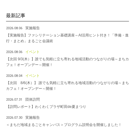
k
最新記事
実施報告
2026.08.06
【実施報告】ファシリテーション基礎講座～AI活用ヒント付き！「準備・進
行・まとめ」まるごと会議術
イベント
2026.08.06
【次回 9/3(木）】誰でも気軽に立ち寄れる地域活動のつながりの場～まちカ
フェ！オープンデー～開催！
イベント
2026.08.04
【次回 8/6(木）】 誰でも気軽に立ち寄れる地域活動のつながりの場～まち
カフェ！オープンデー～開催！
団体訪問
2026.07.31
【訪問レポート】わくわくプラザ町田de夏まつり
実施報告
2026.07.30
＜まちだ地域まるごとキャンパス＞プログラム説明会を開催しました！