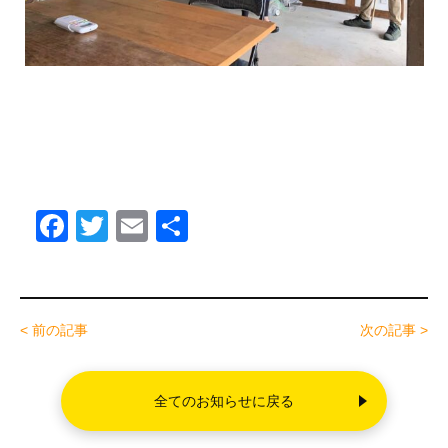
F
T
E
共
a
wi
m
有
c
tt
ail
e
er
< 前の記事
次の記事 >
b
o
全てのお知らせに戻る
o