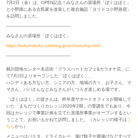
7月2日（金）は、
OPEN記念！
みなさんの居場所「ぼくはぼく」
と
小野路にある古民家を改装した複合施設「ヨリドコ小野路宿」
を訪問しました。
———————————————
みなさんの居場所「ぼくはぼく」
https://bokuhaboku.cafeblog.jp/archives/top.html
———————————————
鶴川団地センター名店街「プラスハートカフェ&カラオケ店」に
て7月2日よりオープンした「ぼくはぼく」。
ハンディある方ない方、シニアの方、地域の方々、お子さん、マ
マさん、パパさんなどみなさんがくつろぎ楽しめる場です。
「ぼくはぼく」の皆さんは、昨年度サポートオフィスが開催して
いた「まちだづくりカレッジ2020年2期」の受講生でもあり、今
回はカレッジで事業計画を立てた居場所事業がオープンするとい
うことで、お祝いもかねて訪問しました。（カレッジの様子は
こ
ちら
から）
メニューはパスタ、ドライカレー、揚げ餃子や唐揚げなどすべて