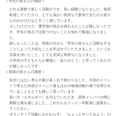
＜学生の皆さんの感想＞
どれも新鮮で楽しく活動ができ、良い経験になりました。毎回
歓迎してくださり、とても温かい気持ちで参加できたのも皆さ
んのおかげだなとすごく感じています。
少しだけだけど、運営側の気分を味わえたことが嬉しかったで
す。学生の視点では気づけないことを知れて勉強になりまし
た。
嬉しかったことは、団体の方から「学生の皆さんと活動をする
ことによって大切なことを学ばせていただきました」というお
言葉を頂いたこと。とても光栄な気持ちになりました。
小学生の子どもたちが最後に「ありがとう」と言ってくれたの
が嬉しかったです。
＜団体の皆さんの感想＞
自分にはない考えや案が多く出て助かりました。今回のイベン
トで考えた内容がイベント後もほかの地域活動の場で活用され
ていることもとても嬉しく思っています。
若い力（エネルギー）を与えていただき、団体メンバーの間に
新鮮な風を感じました。これからもドンドン年配者に提案をし
てください。
ボランティア活動にかかわらず、「ちょっとやってみよう」の