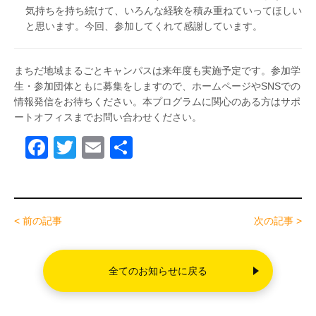
気持ちを持ち続けて、いろんな経験を積み重ねていってほしい
と思います。今回、参加してくれて感謝しています。
まちだ地域まるごとキャンパスは来年度も実施予定です。参加学
生・参加団体ともに募集をしますので、ホームページやSNSでの
情報発信をお待ちください。本プログラムに関心のある方はサポ
ートオフィスまでお問い合わせください。
F
T
E
共
a
wi
m
有
c
tt
ail
e
er
< 前の記事
次の記事 >
b
o
全てのお知らせに戻る
o
k