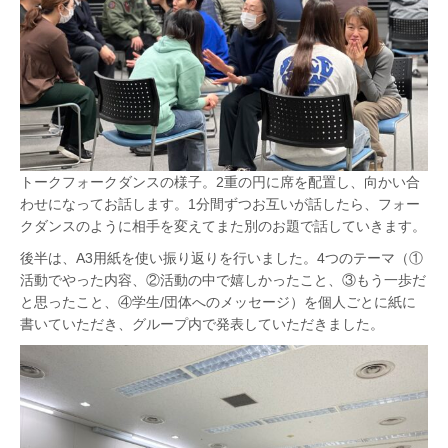
トークフォークダンスの様子。2重の円に席を配置し、向かい合
わせになってお話します。1分間ずつお互いが話したら、フォー
クダンスのように相手を変えてまた別のお題で話していきます。
後半は、A3用紙を使い振り返りを行いました。4つのテーマ（①
活動でやった内容、②活動の中で嬉しかったこと、③もう一歩だ
と思ったこと、④学生/団体へのメッセージ）を個人ごとに紙に
書いていただき、グループ内で発表していただきました。