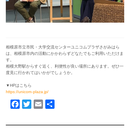
相模原市立市民・大学交流センターユニコムプラザさがみはら
は、相模原市内の活動にかかわらずどなたでもご利用いただけま
す。
相模大野駅からすぐ近く、利便性が良い場所にあります。ぜひ一
度見に行かれてはいかがでしょうか。
▼HPはこちら
https://unicom-plaza.jp/
F
T
E
共
a
wi
m
有
c
tt
ail