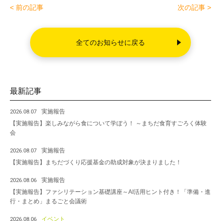
e
er
< 前の記事
次の記事 >
b
o
全てのお知らせに戻る
o
k
最新記事
実施報告
2026.08.07
【実施報告】楽しみながら食について学ぼう！ ～まちだ食育すごろく体験
会
実施報告
2026.08.07
【実施報告】まちだづくり応援基金の助成対象が決まりました！
実施報告
2026.08.06
【実施報告】ファシリテーション基礎講座～AI活用ヒント付き！「準備・進
行・まとめ」まるごと会議術
イベント
2026.08.06