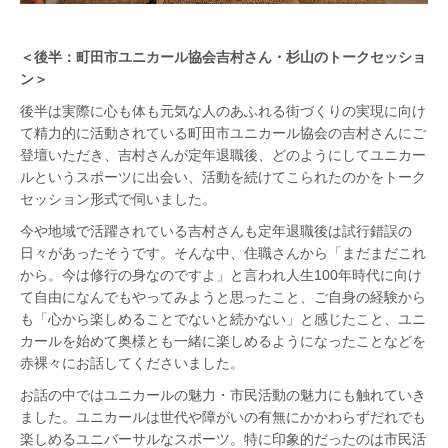
＜後半：町田市ユニカール協会吉村さん・杉山のトークセッショ
ン＞
後半は実際に心も体も元気な人のあふれる街づくりの実現に向け
て精力的に活動されている町田市ユニカール協会の吉村さんにご
登壇いただき、吉村さんが定年退職後、どのようにしてユニカー
ルというスポーツに出会い、活動を続けてこられたのかをトーク
セッション形式で伺いました。
今や地域で活躍されている吉村さんも定年退職後は試行錯誤の
日々があったそうです。そんな中、住職さんから「まだまだこれ
から。今は修行の身なのですよ」と言われ人生100年時代に向け
て自由になんでもやってみようと思ったこと、ご自身の経験から
も「心から楽しめることでないと続かない」と感じたこと、ユニ
カールを始めて奥様とも一緒に楽しめるようになったことなどを
赤裸々にお話してくださいました。
お話の中ではユニカールの魅力・市民活動の魅力にも触れていき
ました。ユニカールは世代や障がいの有無にかかわらずだれでも
楽しめるユニバーサルなスポーツ。特に印象的だったのは市民活