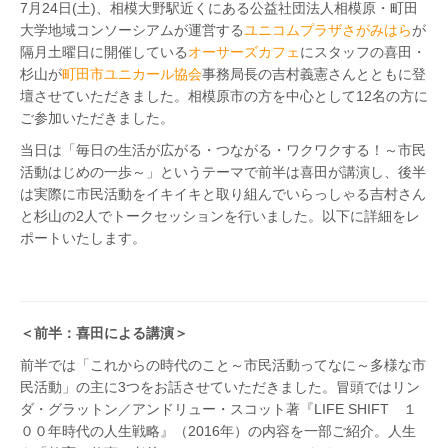
7月24日(土)、相模大野駅近くにある公益社団法人相模原・町田
大学地域コンソーシアムが運営する
ユニコムプラザさがみはら
が
隔月土曜日に開催している
オーサーズカフェ
にスタッフの喜田・
杉山が
町田市ユニカール協会
事務局長の吉村義憲さんとともに登
壇させていただきました。相模原市の方を中心として12名の方に
ご参加いただきました。
当日は「毎日の生活が広がる・つながる・ワクワクする！～市民
活動はじめの一歩～」というテーマで前半は喜田が講演し、後半
は実際に市民活動をイキイキと取り組んでいらっしゃる吉村さん
と杉山の2人でトークセッションを行いました。以下に詳細をレ
ポートいたします。
＜前半：喜田による講演＞
前半では「これからの時代のこと～市民活動ってなに～多様な市
民活動」の主に3つをお話させていただきました。冒頭ではリン
ダ・グラットン／アンドリュー・スコット著『LIFE SHIFT １
００年時代の人生戦略』（2016年）の内容を一部ご紹介。人生