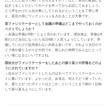
たことだと思って聞いてもらえますか？」など、自分の家族にも
起きうることだというモードを作ってからお話してみましょう。
どう声をかけたら自分事にしてくれるかということを丁寧に考
え、提言の前にワンクッションを入れることが大事です。
⑨ファシリテーターとして会議の準備はどこまでやっておくのが
ベストでしょうか？
→会議は準備が8割！とよく言われています。僕自身は、準備が8
割だけど当日になったら当日8割！と思うようにしています。準
備していたけど結局使わない内容も多いです。それより当日のラ
イブ感や盛り上がりが大切です。限られた時間でみんなにとって
いい場になるといいですよね。
⑩自分がファシリテーターをしたあとの振り返りや評価をどのよ
うにされていますか？
→自分がファシリテートしたものはすべてファシリテーターノー
トに書いています。よかった点、反省点、何人でどう座っていた
か、盛り上がったポイントはどこか、ということまで細かく記録
して振り返るようにしています。