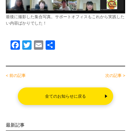
最後に撮影した集合写真。サポートオフィスもこれから実践した
い内容ばかりでした！
F
T
E
共
a
wi
m
有
c
tt
ail
e
er
< 前の記事
次の記事 >
b
o
全てのお知らせに戻る
o
k
最新記事