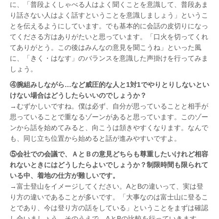
に、「普段よくしゃべる人はよく聞くことを意識して、普段あま
り話さない人はよく話すということを意識しましょう」というこ
とを伝えるようにしています。でも基本的に会話の皮切りになっ
てくださる方はありがたいと思っています。「口火を切ってくれ
てありがとう。この後はみんなの意見を聞こうね」といった風
に、「きく・はなす」のバランスを意識した声掛けを行ってみま
しょう。
④腕組みしながら…など威圧的な人と1対1でやりとりしないとい
けない場合はどうしたらいいのでしょうか？
→むずかしいですね。僕は必ず、自分が思っていることと相手が
思っていることで重なるゾーンがあると思っています。このゾー
ンから話を始めてみると、向こうは頷きやすくなります。なんで
も、同じ立ち位置から始めると話が進みやすいですよ。
⑤会社での会議で、ＡとＢの意見どちらも尊重したいけれど相容
れないときにはどうしたらよいでしょうか？制限時間も限られて
いる中、着地の仕方が難しいです。
→富士登山をイメージしてください。AとBの違いって、実は登
り方の違いであることが多いです。「大事なのは富士山に登るこ
とであり、今は登り方の話をしている」ということをまずは確認
し合いましょう。そのうえで、AとBの比較を行っていきます。