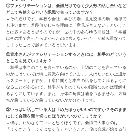
①ファシリテーションは、会議だけでなく少人数の話し合いなど
どこでも使えるという認識で合っていますか？
→その通りです。学校や会社、学びの場、意見交換の場、地域で
も使います。普段何かしらを理由に「意見が言えない」というこ
とは多々あると思うのですが、世の中のあらゆる問題は、「本当
はその場で言ったらよかったのに言えなかった」が積み重なって
しまったことで起きていると思います。
②青木さんがファシリテーションするときには、相手のどういう
ところを見ていますか？
→相手は本当のことを言っているのか、上辺のことを言っている
のかにはついては特に意識を向けています。人はだいたい上辺か
らスタートしますが、丁寧に聞くと本当の話をしてくれるように
なることがあるので、相手が今どのくらいの段階なのかは理解す
るようにしています。また、身体の角度は嘘をつきません。気持
ちが乗っているか乗っていないかが分かります。
③いっぱい話している人は止めたほうがいいのですか？そのまま
にして会話を聞き切ったほうがいいのでしょうか？
→僕は、止めなくていいと思うほうです。会議で大事なのは、
「よくきこう・よくはなそう」ということ。僕は会議が始まる前