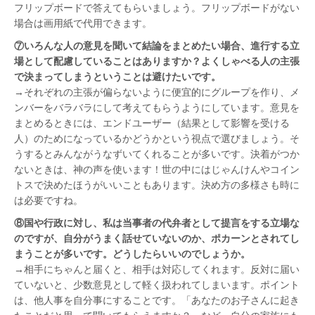
フリップボードで答えてもらいましょう。フリップボードがない
場合は画用紙で代用できます。
⑦いろんな人の意見を聞いて結論をまとめたい場合、進行する立
場として配慮していることはありますか？よくしゃべる人の主張
で決まってしまうということは避けたいです。
→それぞれの主張が偏らないように便宜的にグループを作り、メ
ンバーをバラバラにして考えてもらうようにしています。意見を
まとめるときには、エンドユーザー（結果として影響を受ける
人）のためになっているかどうかという視点で選びましょう。そ
うするとみんながうなずいてくれることが多いです。決着がつか
ないときは、神の声を使います！世の中にはじゃんけんやコイン
トスで決めたほうがいいこともあります。決め方の多様さも時に
は必要ですね。
⑧国や行政に対し、私は当事者の代弁者として提言をする立場な
のですが、自分がうまく話せていないのか、ポカーンとされてし
まうことが多いです。どうしたらいいのでしょうか。
→相手にちゃんと届くと、相手は対応してくれます。反対に届い
ていないと、少数意見として軽く扱われてしまいます。ポイント
は、他人事を自分事にすることです。「あなたのお子さんに起き