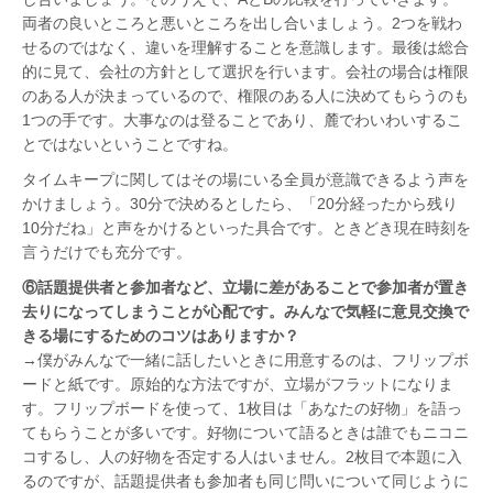
両者の良いところと悪いところを出し合いましょう。2つを戦わ
せるのではなく、違いを理解することを意識します。最後は総合
的に見て、会社の方針として選択を行います。会社の場合は権限
のある人が決まっているので、権限のある人に決めてもらうのも
1つの手です。大事なのは登ることであり、麓でわいわいするこ
とではないということですね。
タイムキープに関してはその場にいる全員が意識できるよう声を
かけましょう。30分で決めるとしたら、「20分経ったから残り
10分だね」と声をかけるといった具合です。ときどき現在時刻を
言うだけでも充分です。
⑥話題提供者と参加者など、立場に差があることで参加者が置き
去りになってしまうことが心配です。みんなで気軽に意見交換で
きる場にするためのコツはありますか？
→僕がみんなで一緒に話したいときに用意するのは、フリップボ
ードと紙です。原始的な方法ですが、立場がフラットになりま
す。フリップボードを使って、1枚目は「あなたの好物」を語っ
てもらうことが多いです。好物について語るときは誰でもニコニ
コするし、人の好物を否定する人はいません。2枚目で本題に入
るのですが、話題提供者も参加者も同じ問いについて同じように