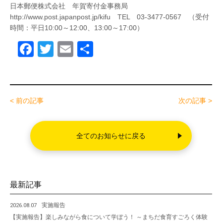
日本郵便株式会社 年賀寄付金事務局
http://www.post.japanpost.jp/kifu TEL 03-3477-0567 （受付
時間：平日10:00～12:00、13:00～17:00）
F
T
E
共
a
wi
m
有
c
tt
ail
e
er
< 前の記事
次の記事 >
b
o
全てのお知らせに戻る
o
k
最新記事
実施報告
2026.08.07
【実施報告】楽しみながら食について学ぼう！ ～まちだ食育すごろく体験