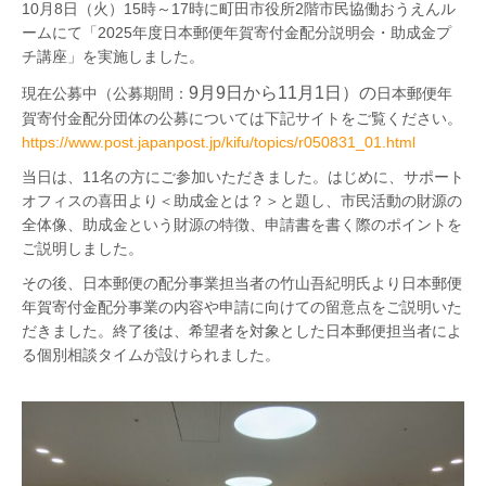
10月8日（火）15時～17時に町田市役所2階市民協働おうえんル
ームにて「2025年度日本郵便年賀寄付金配分説明会・助成金プ
チ講座」を実施しました。
9月9日から
11
月1日）の
現在公募中（公募期間：
日本郵便年
賀寄付金配分団体の公募については下記サイトをご覧ください。
https://www.post.japanpost.jp/kifu/topics/r050831_01.html
当日は、11名の方にご参加いただきました。はじめに、サポート
オフィスの喜田より＜助成金とは？＞と題し、市民活動の財源の
全体像、助成金という財源の特徴、申請書を書く際のポイントを
ご説明しました。
その後、日本郵便の配分事業担当者の竹山吾紀明氏より日本郵便
年賀寄付金配分事業の内容や申請に向けての留意点をご説明いた
だきました。終了後は、希望者を対象とした日本郵便担当者によ
る個別相談タイムが設けられました。