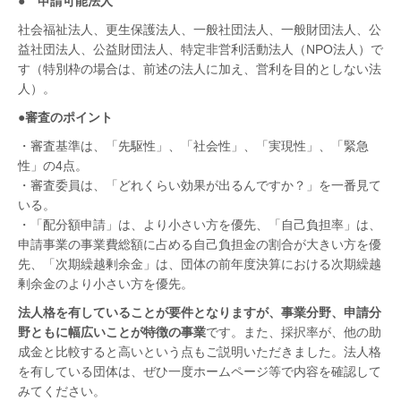
● 申請可能法人
社会福祉法人、更生保護法人、一般社団法人、一般財団法人、公
益社団法人、公益財団法人、特定非営利活動法人（NPO法人）で
す（特別枠の場合は、前述の法人に加え、営利を目的としない法
人）。
●審査のポイント
・審査基準は、「先駆性」、「社会性」、「実現性」、「緊急
性」の4点。
・審査委員は、「どれくらい効果が出るんですか？」を一番見て
いる。
・「配分額申請」は、より小さい方を優先、「自己負担率」は、
申請事業の事業費総額に占める自己負担金の割合が大きい方を優
先、「次期繰越剰余金」は、団体の前年度決算における次期繰越
剰余金のより小さい方を優先。
法人格を有していることが要件となりますが、事業分野、申請分
野ともに幅広いことが特徴の事業
です。また、採択率が、他の助
成金と比較すると高いという点もご説明いただきました。法人格
を有している団体は、ぜひ一度ホームページ等で内容を確認して
みてください。