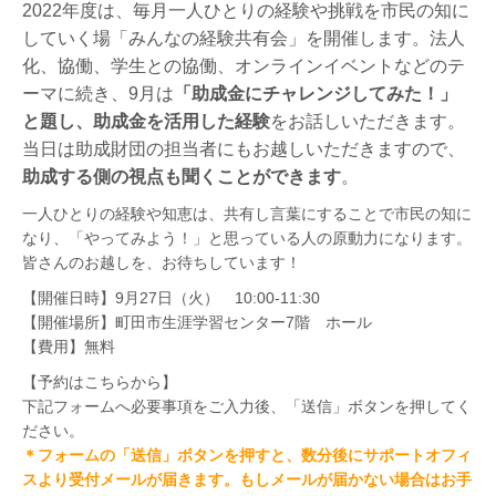
2022年度は、毎月一人ひとりの経験や挑戦を市民の知に
していく場「みんなの経験共有会」を開催します。法人
化、協働、学生との協働、オンラインイベントなどのテ
ーマ
に続き、9月は
「助成金にチャレンジしてみた！」
と題し、助成金を活用した経験
をお話しいただきます。
当日は助成財団の担当者にもお越しいただきますので、
助成する側の視点も聞くことができます
。
一人ひとりの経験や知恵は、共有し言葉にすることで市民の知に
なり、
「やってみよう！」と思っている人の原動力になります。
皆さんのお越しを、お待ちしています！
【開催日時】9月27日（火） 10:00-11:30
【開催場所】町田市生涯学習センター7階 ホール
【費用】無料
【予約はこちらから】
下記フォームへ必要事項をご入力後、「送信」ボタンを押してく
ださい。
＊フォームの「送信」ボタンを押すと、数分後にサポートオフィ
スより受付メールが届きます。もしメールが届かない場合はお手