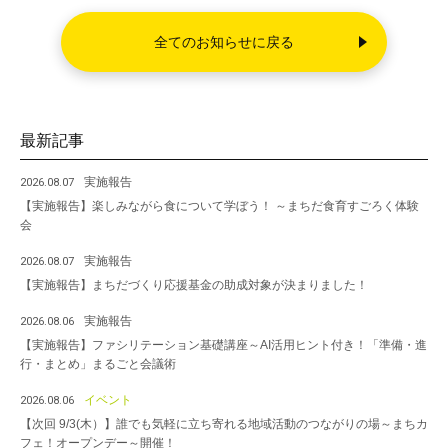
o
全てのお知らせに戻る
o
k
最新記事
実施報告
2026.08.07
【実施報告】楽しみながら食について学ぼう！ ～まちだ食育すごろく体験
会
実施報告
2026.08.07
【実施報告】まちだづくり応援基金の助成対象が決まりました！
実施報告
2026.08.06
【実施報告】ファシリテーション基礎講座～AI活用ヒント付き！「準備・進
行・まとめ」まるごと会議術
イベント
2026.08.06
【次回 9/3(木）】誰でも気軽に立ち寄れる地域活動のつながりの場～まちカ
フェ！オープンデー～開催！