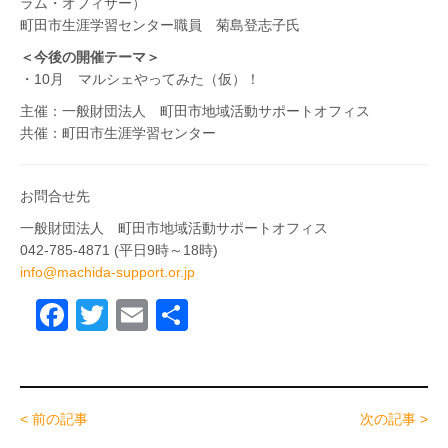
ラム・オフィサー）
町田市生涯学習センター職員 菊島登志子氏
＜今後の開催テーマ＞
・10月 マルシェやってみた（仮）！
主催：一般財団法人 町田市地域活動サポートオフィス
共催：町田市生涯学習センター
お問合せ先
一般財団法人 町田市地域活動サポートオフィス
042-785-4871 (平日9時～18時)
info@machida-support.or.jp
F
T
E
共
a
wi
m
有
c
tt
ail
e
er
< 前の記事
次の記事 >
b