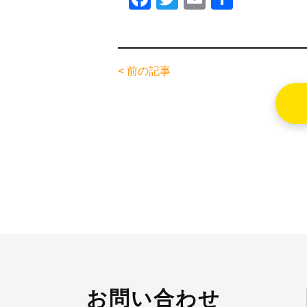
a
wi
m
有
c
tt
ail
e
er
< 前の記事
b
o
o
k
お問い合わせ