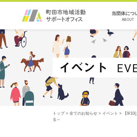
当団体につ
ABOUT
イベント
EV
トップ
>
全てのお知らせ
>
イベント
> 【9/
る～