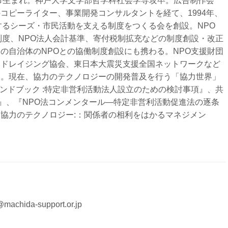
中市生まれ。神戸大学文学部哲学科社会学専攻卒。広告制作会
コピーライター、事業開発コンサルタントを経て、1994年、
するシーズ・市民活動を支える制度をつくる会を創設。NPO
制度、NPO法人会計基準、寄付税制拡充などの制度創設・改正
の自治体のNPOとの協働制度創設にも携わる。NPO支援財団
ンドレイジング協会、東日本大震災支援全国ネットワークなど
た。現在、協力のテクノロジーの開発普及を行う「協力世界」
ンドブック :特定非営利活動法人設立のための検討事項』、共
』、『NPO法コンメンタール―特定非営利活動促進法の逐条
『
協力のテクノロジー:：関係者の相利をはかるマネジメン
machida-support.or.jp