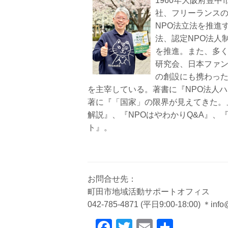
1960年大阪府豊
社、フリーランスの
NPO法立法を推進
法、認定NPO法人
を推進。また、多く
研究会、日本ファ
の創設にも携わっ
を主宰している。著書に『NPO法人ハ
著に『「国家」の限界が見えてきた。
解説』、『NPOはやわかりQ&A』、
ト』。
お問合せ先：
町田市地域活動サポートオフィス
042-785-4871 (平日9:00-18:00)
＊info@
F
T
E
共