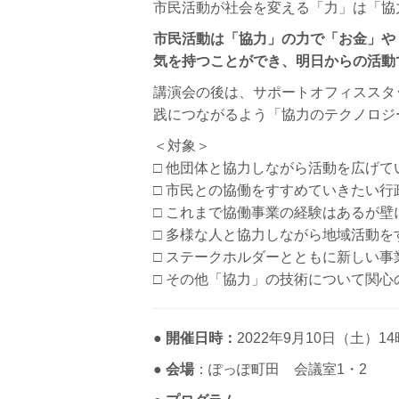
市民活動が社会を変える「力」は「協
市民活動は「協力」の力で「お金」や
気を持つことができ、
明日からの活動
講演会の後は、サポートオフィススタ
践につながるよう「協力のテクノロジ
＜対象＞
□ 他団体と協力しながら活動を広げ
□ 市民との協働をすすめていきたい行
□ これまで協働事業の経験はあるが壁
□ 多様な人と協力しながら地域活動
□ ステークホルダーとともに新しい
□ その他「協力」の技術について関心
●
開催日時：
2022年9月10日（土）1
●
会場
：ぽっぽ町田 会議室1・2