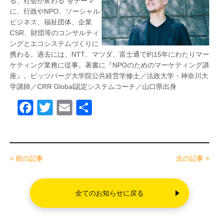
る、社会が変わる”をテーマ
に、行政やNPO、ソーシャ
ル
ビジネス、福祉団体、企業
CSR、財団等のコンサルテ
ィ
ングとエコシステムづくりに
携わる。過去には、NTT
、マツダ、富士通で約15年にわたりマー
ケティング業務
に従事。著書に『NPOのためのマーケティング講
座』。
ピッツバーグ大学院公共経営学修士／法政大学・神奈川大
学講師／CRR Global認定システムコーチ／山口県出身
F
T
E
共
a
wi
m
有
c
tt
ail
e
er
< 前の記事
次の記事 >
b
o
全てのお知らせに戻る
o
k