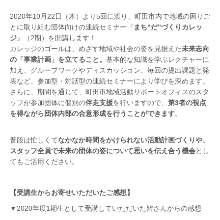
2020年10月22日（木）より5回に渡り、町田市内で地域の困りご
とに取り組む団体向けの連続セミナー『
まち“だ”づくりカレッ
ジ
』（2期）を開講します！
カレッジのゴールは、めざす地域や社会の姿を見据えた
未来志向
の「事業計画」を立てること。
基本的な知識を学ぶレクチャーに
加え、グループワークやディスカッション、毎回の提出課題と発
表など、参加型・対話型の連続セミナーにより学びを深めます。
さらに、期間を通じて、町田市地域活動サポートオフィスのスタ
ッフが参加団体に個別の
伴走支援
を行いますので、
第3者の視点
を得ながら団体内部の合意形成を行うことができます
。
普段は忙しくて
なかなか時間をかけられない活動計画づくりや、
スタッフ全員で未来の団体の姿について思いを伝え合う機会
とし
てもご活用ください。
【受講生からお寄せいただいたご感想】
▼2020年度1期生として受講していただいた皆さんからの感想