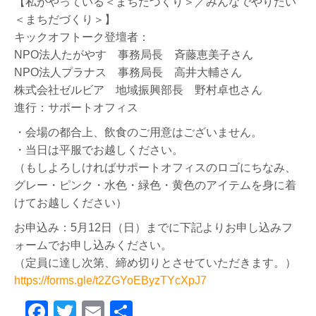
【私がやっている＜まちだづくり＞／みんなでやりたい
＜まちだづくり＞】
キックオフトーク登壇者：
NPO法人たがやす 事務局長 斉藤恵美子さん
NPO法人プラナス 事務局長 高井大輔さん
株式会社ゼルビア 地域振興部長 野村卓也さん
進行：サポートオフィス
・会場の都合上、飲食のご用意はございません。
・当日は平服でお越しください。
（もしよろしければサポートオフィスのロゴにちなみ、
グレー・ピンク・水色・緑色・黄色のアイテムを身に着
けてお越しください）
お申込み：5月12日（日）までに下記よりお申し込みフ
ォームでお申し込みください。
（定員に達し次第、締め切りとさせていただきます。）
https://forms.gle/t2ZGYoEByzTYcXpJ7
F
T
E
共