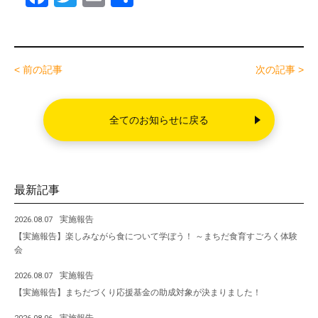
a
wi
m
有
c
tt
ail
e
er
< 前の記事
次の記事 >
b
o
全てのお知らせに戻る
o
k
最新記事
実施報告
2026.08.07
【実施報告】楽しみながら食について学ぼう！ ～まちだ食育すごろく体験
会
実施報告
2026.08.07
【実施報告】まちだづくり応援基金の助成対象が決まりました！